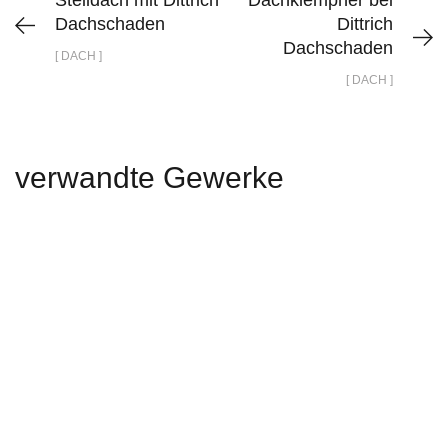
Steildach mit Dittrich
Dachklempner bei
Dachschaden
Dittrich
Dachschaden
[ DACH ]
[ DACH ]
verwandte Gewerke
Maler- und Bodenbelagsarbeiten mit Dekoma
Maler
DACH